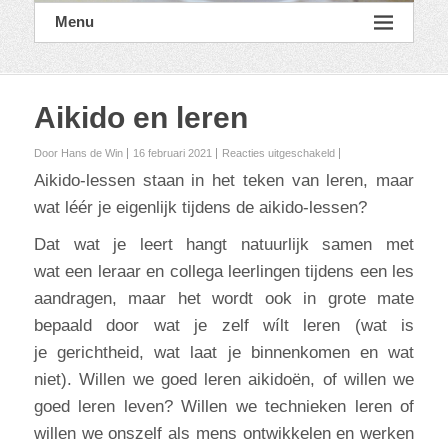
Menu
Aikido en leren
voor
Door Hans de Win
16 februari 2021
Reacties uitgeschakeld
Aikido
Aikido-lessen staan in het teken van leren, maar
en
leren
wat léér je eigenlijk tijdens de aikido-lessen?
Dat wat je leert hangt natuurlijk samen met
wat een leraar en collega leerlingen tijdens een les
aandragen, maar het wordt ook in grote mate
bepaald door wat je zelf wílt leren (wat is
je gerichtheid, wat laat je binnenkomen en wat
niet). Willen we goed leren aikidoën, of willen we
goed leren leven? Willen we technieken leren of
willen we onszelf als mens ontwikkelen en werken