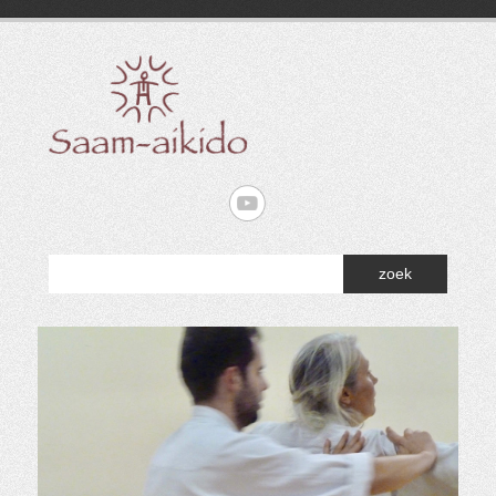
Doorgaan
naar
inhoud
Saam – Aikido
zoek