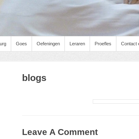
urg
Goes
Oefeningen
Leraren
Proefles
Contact
blogs
Leave A Comment