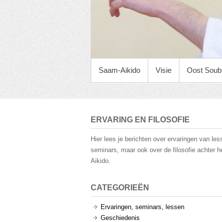
HOOFDMENU
Saam-Aikido
Visie
Oost Soub
ERVARING EN FILOSOFIE
Hier lees je berichten over ervaringen van le
seminars, maar ook over de filosofie achter h
Aikido.
CATEGORIEËN
Ervaringen, seminars, lessen
Geschiedenis